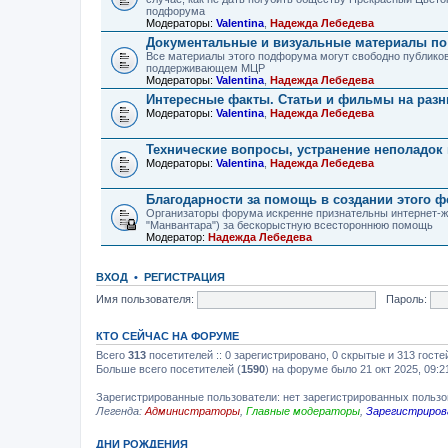
подфорума
Модераторы:
Valentina
,
Надежда Лебедева
Документальные и визуальные материалы по 
Все материалы этого подфорума могут свободно публиков
поддерживающем МЦР
Модераторы:
Valentina
,
Надежда Лебедева
Интересные факты. Статьи и фильмы на разн
Модераторы:
Valentina
,
Надежда Лебедева
Технические вопросы, устранение неполадок 
Модераторы:
Valentina
,
Надежда Лебедева
Благодарности за помощь в создании этого 
Организаторы форума искренне признательны интернет-ж
"Манвантара") за бескорыстную всестороннюю помощь
Модератор:
Надежда Лебедева
ВХОД
•
РЕГИСТРАЦИЯ
Имя пользователя:
Пароль:
КТО СЕЙЧАС НА ФОРУМЕ
Всего
313
посетителей :: 0 зарегистрировано, 0 скрытые и 313 гост
Больше всего посетителей (
1590
) на форуме было 21 окт 2025, 09:2
Зарегистрированные пользователи: нет зарегистрированных польз
Легенда:
Администраторы
,
Главные модераторы
,
Зарегистриров
ДНИ РОЖДЕНИЯ