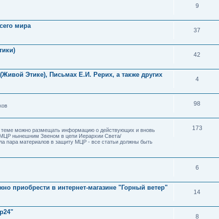
9
сего мира
37
тики)
42
Живой Этике), Письмах Е.И. Рерих, а также других
4
98
ков
173
В теме можно размещать информацию о действующих и вновь
 МЦР нынешним Звеном в цепи Иерархии Света/
ла пара материалов в защиту МЦР - все статьи должны быть
6
но приобрести в интернет-магазине "Горный ветер"
14
р24"
8