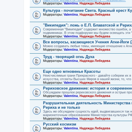
Модераторы:
Valentina
,
Надежда Лебедева
Культура - почитание Света. Красный крест К
Модераторы:
Valentina
,
Надежда Лебедева
"Википедия": ложь о Е.П. Блаватской и Рерих
Современная "Википедия" содержит множество ошибок, а т
подвижниках. В этом подфоруме мы будем освещать эти 
Модераторы:
Valentina
,
Надежда Лебедева
Все вопросы, касающиеся Учения Агни-Йоги 
Можно создавать любые темы, имеющие отношение к Агн
Модераторы:
Valentina
,
Надежда Лебедева
Труд - творящий огнь Духа
Модераторы:
Valentina
,
Надежда Лебедева
Еще одно мгновенье Красоты
Неисчислимые грани Прекрасного - давайте соберем их 
искусства, отсветы Высших Миров в нашей жизни, то, что
Модераторы:
Valentina
,
Надежда Лебедева
Рериховское движение: история и современн
Обсуждаем прошлое рериховского движения и острые про
Модераторы:
Valentina
,
Надежда Лебедева
Разрушительная деятельность Министерства 
Рериха и не только
Здесь же обсуждаем сущность идей, выдвигавшихся так
марионеточным образованием Министерства культуры РФ
Модераторы:
Valentina
,
Надежда Лебедева
Русский космизм
Модераторы:
Valentina
,
Надежда Лебедева