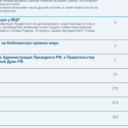
 Международного Центра Рерихов на ваших сайтах, на Интернет-
альных сетях.
к можно большему числу друзей и коллег, а также попросите их по
остранстве.
нную у МЦР
4
 верующих буддистов и не дал разрушить существующую ступу в
ы, руководителю Калмыкии и мне создать совместные рабочие
рама в столице Родины. Я горжусь нашим президентом!»" (Глава
 на Нобелевскую премию мира
1
 Администрации Президента РФ, к Правительству
1
нной Думе РФ
13
275
373
323