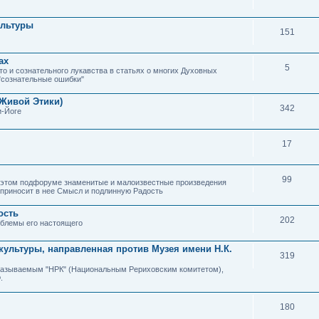
ультуры
151
ах
5
о и сознательного лукавства в статьях о многих Духовных
"сознательные ошибки"
(Живой Этики)
342
и-Йоге
17
99
в этом подфоруме знаменитые и малоизвестные произведения
 приносит в нее Смысл и подлинную Радость
ость
202
блемы его настоящего
культуры, направленная против Музея имени Н.К.
319
 называемым "НРК" (Национальным Рериховским комитетом),
.
180