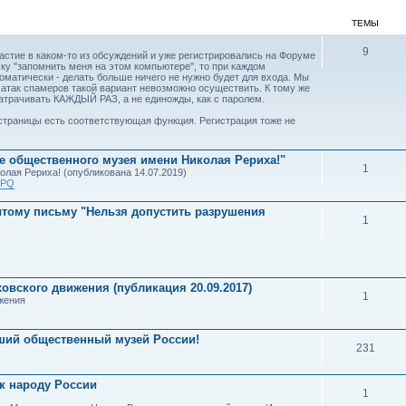
ТЕМЫ
9
астие в каком-то из обсуждений и уже регистрировались на Форуме
чку "запомнить меня на этом компьютере", то при каждом
матически - делать больше ничего не нужно будет для входа. Мы
а атак спамеров такой вариант невозможно осуществить. К тому же
затрачивать КАЖДЫЙ РАЗ, а не единожды, как с паролем.
у страницы есть соответствующая функция. Регистрация тоже не
 общественного музея имени Николая Рериха!"
1
лая Рериха! (опубликована 14.07.2019)
9PQ
тому письму "Нельзя допустить разрушения
1
вского движения (публикация 20.09.2017)
1
жения
йший общественный музей России!
231
к народу России
1