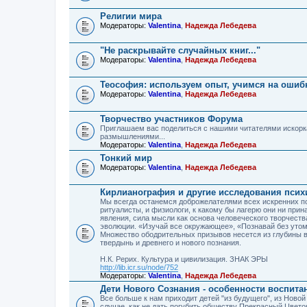
Религии мира
Модераторы:
Valentina
,
Надежда Лебедева
"Не раскрывайте случайных книг..."
Модераторы:
Valentina
,
Надежда Лебедева
Теософия: используем опыт, учимся на ошиб
Модераторы:
Valentina
,
Надежда Лебедева
Творчество участников Форума
Приглашаем вас поделиться с нашими читателями искорк
размышлениями...
Модераторы:
Valentina
,
Надежда Лебедева
Тонкий мир
Модераторы:
Valentina
,
Надежда Лебедева
Кирлианография и другие исследования психич
Мы всегда останемся доброжелателями всех искренних по
ритуалисты, и физиологи, к какому бы лагерю они ни прин
явления, сила мысли как основа человеческого творчеств
эволюции. «Изучай все окружающее», «Познавай без утом
Множество ободрительных призывов несется из глубины в
твердынь и древнего и нового познания.
Н.К. Рерих. Культура и цивилизация. ЗНАК ЭРЫ
http://lib.icr.su/node/752
Модераторы:
Valentina
,
Надежда Лебедева
Дети Нового Сознания - особенности воспита
Все больше к нам приходит детей "из будущего", из Новой
случае, как не дать погубить обществу Прекрасный Цвето