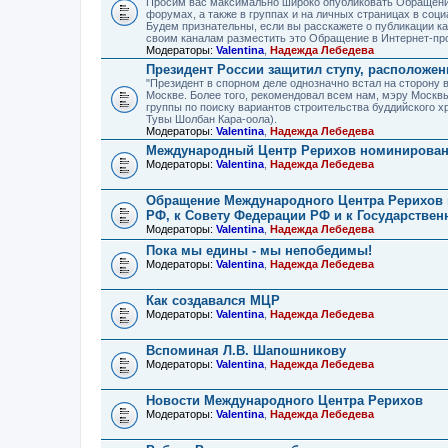
Просим вас максимально широко опубликовать Обращение
форумах, а также в группах и на личных страницах в соци
Будем признательны, если вы расскажете о публикации ка
своим каналам разместить это Обращение в Интернет-пр
Модераторы:
Valentina
,
Надежда Лебедева
Президент России защитил ступу, расположе
"Президент в спорном деле однозначно встал на сторону
Москве. Более того, рекомендовал всем нам, мэру Москв
группы по поиску вариантов строительства буддийского х
Тувы Шолбан Кара-оола).
Модераторы:
Valentina
,
Надежда Лебедева
Международный Центр Рерихов номинирован
Модераторы:
Valentina
,
Надежда Лебедева
Обращение Международного Центра Рерихов к
РФ, к Совету Федерации РФ и к Государстве
Модераторы:
Valentina
,
Надежда Лебедева
Пока мы едины - мы непобедимы!
Модераторы:
Valentina
,
Надежда Лебедева
Как создавался МЦР
Модераторы:
Valentina
,
Надежда Лебедева
Вспоминая Л.В. Шапошникову
Модераторы:
Valentina
,
Надежда Лебедева
Новости Международного Центра Рерихов
Модераторы:
Valentina
,
Надежда Лебедева