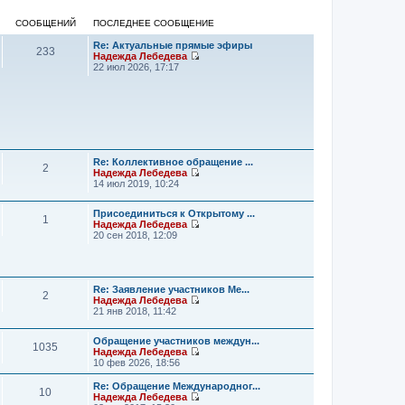
СООБЩЕНИЙ
ПОСЛЕДНЕЕ СООБЩЕНИЕ
Re: Актуальные прямые эфиры
233
Надежда Лебедева
П
22 июл 2026, 17:17
е
р
е
й
т
и
к
п
Re: Коллективное обращение ...
о
2
Надежда Лебедева
с
П
14 июл 2019, 10:24
л
е
е
р
д
Присоединиться к Открытому ...
е
н
1
Надежда Лебедева
й
е
П
20 сен 2018, 12:09
т
м
е
и
у
р
к
с
е
п
о
й
о
о
т
Re: Заявление участников Ме...
с
б
2
и
Надежда Лебедева
л
щ
к
П
21 янв 2018, 11:42
е
е
п
е
д
н
о
р
н
и
Обращение участников междун...
с
е
е
1035
ю
Надежда Лебедева
л
й
м
П
10 фев 2026, 18:56
е
т
у
е
д
и
с
р
н
к
Re: Обращение Международног...
о
10
е
е
п
Надежда Лебедева
о
й