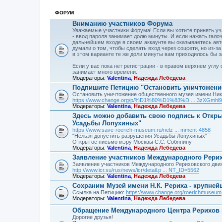
ФОРУМ
Вниманию участников Форума
Уважаемые участники Форума! Если вы хотите принять уч
- ввод пароля занимает долю минуты. И если нажать гало
дальнейшем входе в своем аккаунте вы оказываетесь авто
думали о том, чтобы сделать вход через соцсети, но из-з
в этом варианте те же доли минуты вам приходилось бы 
Если у вас пока нет регистрации - в правом верхнем угл
занимает много времени.
Модераторы:
Valentina
,
Надежда Лебедева
Подпишите Петицию "Остановить уничтожение
Остановить уничтожение общественного музея имени Нико
https://www.change.org/p/%D1%80%D1%83%D ... 3zXGmhl
Модераторы:
Valentina
,
Надежда Лебедева
Здесь можно добавить свою подпись к Откры
Усадьбы Лопухиных"
https://www.save-roerich-museum.ru/nelz ... mment-4858
"Нельзя допустить разрушения Усадьбы Лопухиных"
Открытое письмо мэру Москвы С.С. Собянину
Модераторы:
Valentina
,
Надежда Лебедева
Заявление участников Международного Рерихо
Заявление участников Международного Рериховского дви
http://www.icr.su/rus/news/icr/detail.p ... NT_ID=5562
Модераторы:
Valentina
,
Надежда Лебедева
Сохраним Музей имени Н.К. Рериха - крупне
Ссылка на Петицию:
https://www.change.org/roerichmuseum
Модераторы:
Valentina
,
Надежда Лебедева
Обращение Международного Центра Рерихов 
Дорогие друзья!