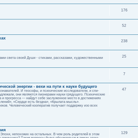
176
52
ках
238
25
ами света своей Души - стихами, рассказами, художественными
7
еской энергии - вехи на пути к науке будущего
47
знавателей. И теософы, и психические исследователи, и спи­
ад­лежали, они являются пионерами науки грядущего. Психичес­кие
а и прогресса — найдут себе заслуженное место в достижениях
ле­ний», «Сердце есть бездна», «Крылата мысль».
еков. Человеческий кооператив получает поддержку изо всех
ния
129
 Эпохи, непохожих на остальных. В чем роль родителей в этом
к грядущего? Такие вопросы будут обсуждаться в темах этого