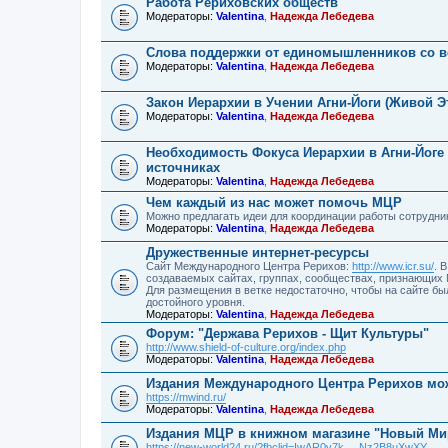
Работа Рериховских обществ
Модераторы:
Valentina
,
Надежда Лебедева
Слова поддержки от единомышленников со в
Модераторы:
Valentina
,
Надежда Лебедева
Закон Иерархии в Учении Агни-Йоги (Живой Э
Модераторы:
Valentina
,
Надежда Лебедева
Необходимость Фокуса Иерархии в Агни-Йоге (
источниках
Модераторы:
Valentina
,
Надежда Лебедева
Чем каждый из нас может помочь МЦР
Можно предлагать идеи для координации работы сотрудни
Модераторы:
Valentina
,
Надежда Лебедева
Дружественные интернет-ресурсы
Сайт Международного Центра Рерихов:
http://www.icr.su/
. 
создаваемых сайтах, группах, сообществах, признающих
Для размещения в ветке недостаточно, чтобы на сайте бы
достойного уровня.
Модераторы:
Valentina
,
Надежда Лебедева
Форум: "Держава Рерихов - Щит Культуры"
http://www.shield-of-culture.org/index.php
Модераторы:
Valentina
,
Надежда Лебедева
Издания Международного Центра Рерихов мож
https://mwind.ru/
Модераторы:
Valentina
,
Надежда Лебедева
Издания МЦР в книжном магазине "Новый Ми
https://new-world24.ru/?fbclid=IwAR0v7k ... Nz2B8uXwXY