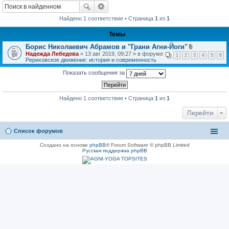
Найдено 1 соответствие • Страница
1
из
1
Темы
Борис Николаевич Абрамов и "Грани Агни-Йоги"
В
Надежда Лебедева
» 13 авг 2019, 09:27 » в форуме
1
2
3
4
5
6
л
Рериховское движение: история и современность
о
ж
Показать сообщения за
е
н
и
я
Найдено 1 соответствие • Страница
1
из
1
Перейти
Список форумов
Создано на основе
phpBB
® Forum Software © phpBB Limited
Русская поддержка phpBB