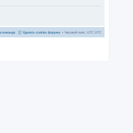
а команда
Удалить cookies форума
Часовой пояс: UTC UTC