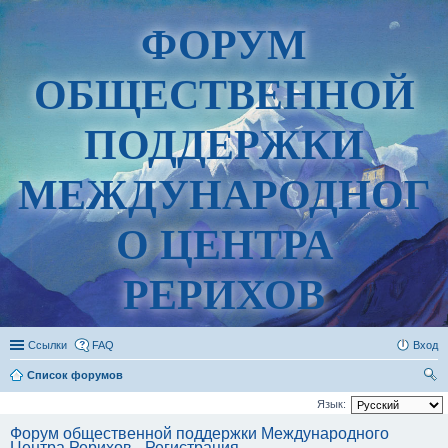
ФОРУМ
ОБЩЕСТВЕННОЙ
ПОДДЕРЖКИ
МЕЖДУНАРОДНОГ
О ЦЕНТРА
РЕРИХОВ
Ссылки
FAQ
Вход
Список форумов
ои
Язык:
ск
Форум общественной поддержки Международного
Центра Рерихов - Регистрация