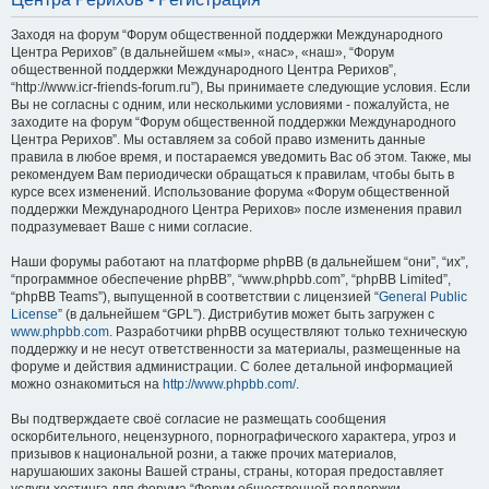
Заходя на форум “Форум общественной поддержки Международного
Центра Рерихов” (в дальнейшем «мы», «нас», «наш», “Форум
общественной поддержки Международного Центра Рерихов”,
“http://www.icr-friends-forum.ru”), Вы принимаете следующие условия. Если
Вы не согласны с одним, или несколькими условиями - пожалуйста, не
заходите на форум “Форум общественной поддержки Международного
Центра Рерихов”. Мы оставляем за собой право изменить данные
правила в любое время, и постараемся уведомить Вас об этом. Также, мы
рекомендуем Вам периодически обращаться к правилам, чтобы быть в
курсе всех изменений. Использование форума «Форум общественной
поддержки Международного Центра Рерихов» после изменения правил
подразумевает Ваше с ними согласие.
Наши форумы работают на платформе phpBB (в дальнейшем “они”, “их”,
“программное обеспечение phpBB”, “www.phpbb.com”, “phpBB Limited”,
“phpBB Teams”), выпущенной в соответствии с лицензией “
General Public
License
” (в дальнейшем “GPL”). Дистрибутив может быть загружен с
www.phpbb.com
. Разработчики phpBB осуществляют только техническую
поддержку и не несут ответственности за материалы, размещенные на
форуме и действия администрации. С более детальной информацией
можно ознакомиться на
http://www.phpbb.com/
.
Вы подтверждаете своё согласие не размещать сообщения
оскорбительного, нецензурного, порнографического характера, угроз и
призывов к национальной розни, а также прочих материалов,
нарушаюших законы Вашей страны, страны, которая предоставляет