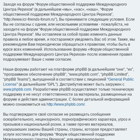
Заходя на форум “Форум общественной поддержки Международного
Центра Рерихов” (в дальнейшем «мы», «нас», «наш», “Форум
общественной поддержки Международного Центра Рерихов”,
“http://www.icr-friends-forum.ru”), Вы принимаете следующие условия. Если
Вы не согласны с одним, или несколькими условиями - пожалуйста, не
заходите на форум “Форум общественной поддержки Международного
Центра Рерихов”. Мы оставляем за собой право изменить данные
правила в любое время, и постараемся уведомить Вас об этом. Также, мы
рекомендуем Вам периодически обращаться к правилам, чтобы быть в
курсе всех изменений. Использование форума «Форум общественной
поддержки Международного Центра Рерихов» после изменения правил
подразумевает Ваше с ними согласие.
Наши форумы работают на платформе phpBB (в дальнейшем “они”, “их”,
“программное обеспечение phpBB”, “www.phpbb.com”, “phpBB Limited”,
“phpBB Teams”), выпущенной в соответствии с лицензией “
General Public
License
” (в дальнейшем “GPL”). Дистрибутив может быть загружен с
www.phpbb.com
. Разработчики phpBB осуществляют только техническую
поддержку и не несут ответственности за материалы, размещенные на
форуме и действия администрации. С более детальной информацией
можно ознакомиться на
http://www.phpbb.com/
.
Вы подтверждаете своё согласие не размещать сообщения
оскорбительного, нецензурного, порнографического характера, угроз и
призывов к национальной розни, а также прочих материалов,
нарушаюших законы Вашей страны, страны, которая предоставляет
услуги хостинга для форума “Форум общественной поддержки
Международного Центра Рерихов”, или международного