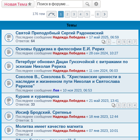
Новая Тема
176 тем
1
2
3
4
5
...
8
Темы
Святой Преподобный Сергий Радонежский
Последнее сообщение
Надежда Лебедева
«
17 май 2025, 06:59
Ответов:
64
1
...
4
5
6
7
Основы буддизма в философии Е.И. Рерих
Последнее сообщение
Надежда Лебедева
«
28 сен 2024, 10:27
Петербург обновил Дацан Гунзэчойнэй с витражами по
эскизам Николая Рериха
Последнее сообщение
Надежда Лебедева
«
11 сен 2024, 06:03
Соколов В., Соколова Б. "Христианские ценности в
наследии и жизненном пути Николая и Святослава
Рерихов"
Последнее сообщение
Лея
«
10 ноя 2023, 06:53
Кураев и кураевщина
Последнее сообщение
Надежда Лебедева
«
21 май 2023, 13:41
Ответов:
33
1
2
3
4
Иосиф Бродский. Сретенье
Последнее сообщение
Надежда Лебедева
«
18 янв 2023, 12:44
Ответов:
1
Молитва имеет качество магнита
Последнее сообщение
Надежда Лебедева
«
07 янв 2023, 10:01
Ответов:
2