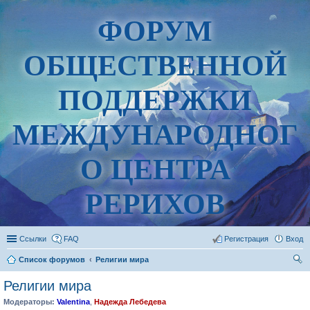
ФОРУМ
ОБЩЕСТВЕННОЙ
ПОДДЕРЖКИ
МЕЖДУНАРОДНОГ
О ЦЕНТРА
РЕРИХОВ
Ссылки
FAQ
Регистрация
Вход
Список форумов
Религии мира
ои
Религии мира
ск
Модераторы:
Valentina
,
Надежда Лебедева