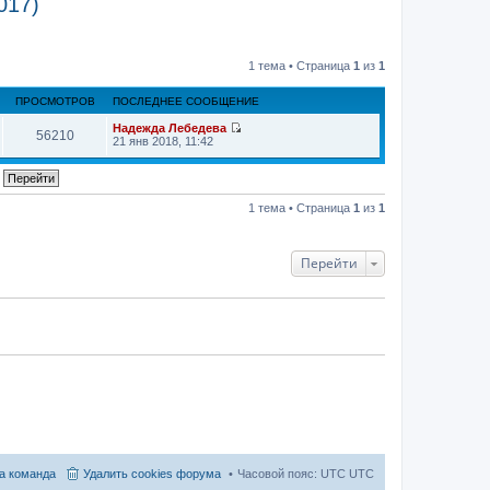
017)
1 тема • Страница
1
из
1
ПРОСМОТРОВ
ПОСЛЕДНЕЕ СООБЩЕНИЕ
Надежда Лебедева
56210
П
21 янв 2018, 11:42
е
р
е
й
т
1 тема • Страница
1
из
1
и
к
п
о
Перейти
с
л
е
д
н
е
м
у
с
о
о
б
щ
е
н
и
а команда
Удалить cookies форума
Часовой пояс: UTC UTC
ю