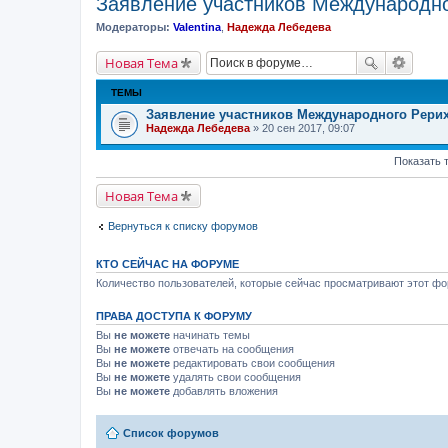
Заявление участников Международног
Модераторы:
Valentina
,
Надежда Лебедева
Новая Тема
ТЕМЫ
Заявление участников Международного Рери
Надежда Лебедева
» 20 сен 2017, 09:07
Показать 
Новая Тема
Вернуться к списку форумов
КТО СЕЙЧАС НА ФОРУМЕ
Количество пользователей, которые сейчас просматривают этот фор
ПРАВА ДОСТУПА К ФОРУМУ
Вы
не можете
начинать темы
Вы
не можете
отвечать на сообщения
Вы
не можете
редактировать свои сообщения
Вы
не можете
удалять свои сообщения
Вы
не можете
добавлять вложения
Список форумов