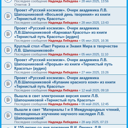
Последнее сообщение
Надежда Лебедева
«
28 июл 2025, 13:56
Ответов:
3
Проект «Русский космизм». Очерк академика Л.В.
Шапошниковой «Восьмой день творения» из книги
«Тернистый путь Красоты»
Последнее сообщение
Надежда Лебедева
«
28 июл 2025, 13:43
Проект «Русский космизм». Очерк академика
Л.В.Шапошниковой «Карнавал Красоты» из книги
«Тернистый путь Красоты» (аудио)
Последнее сообщение
Надежда Лебедева
«
05 июл 2025, 16:36
Круглый стол «Пакт Рериха и Знамя Мира в творчестве
Л.В. Шапошниковой»
Последнее сообщение
Надежда Лебедева
«
05 июл 2025, 11:10
Проект «Русский космизм». Очерк академика Л.В.
Шапошниковой «Прорыв» из книги «Тернистый путь
Красоты» (аудио)
Последнее сообщение
Надежда Лебедева
«
27 июн 2025, 15:26
Проект «Русский космизм». Очерк академика
Л.В.Шапошниковой «Купание красного коня» из книги
«Тернистый путь Красоты»
Последнее сообщение
Надежда Лебедева
«
12 май 2025, 09:18
Вышла в свет электронная версия книги Л.В.
Шапошниковой «Тернистый путь Красоты»
Последнее сообщение
Надежда Лебедева
«
06 май 2025, 12:45
Вышли в свет "Материалы I и II Международных чтений,
посвященных изучению научного наследия Л.В.
Шапошниковой"
Последнее сообщение
Надежда Лебедева
«
28 апр 2025, 07:23
К 155-летию со дня рождения В.И. Ленина. Л.В.