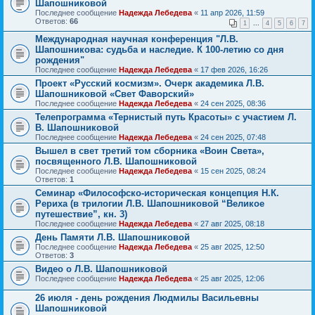
Шапошниковой
Последнее сообщение
Надежда Лебедева
«
11 апр 2026, 11:59
Ответов:
66
1
...
4
5
6
7
Международная научная конференция "Л.В.
Шапошникова: судьба и наследие. К 100-летию со дня
рождения"
Последнее сообщение
Надежда Лебедева
«
17 фев 2026, 16:26
Проект «Русский космизм». Очерк академика Л.В.
Шапошниковой «Свет Фаворский»
Последнее сообщение
Надежда Лебедева
«
24 сен 2025, 08:36
Телепрограмма «Тернистый путь Красоты» с участием Л.
В. Шапошниковой
Последнее сообщение
Надежда Лебедева
«
24 сен 2025, 07:48
Вышел в свет третий том сборника «Воин Света»,
посвященного Л.В. Шапошниковой
Последнее сообщение
Надежда Лебедева
«
15 сен 2025, 08:24
Ответов:
1
Семинар «Философско-историческая концепция Н.К.
Рериха (в трилогии Л.В. Шапошниковой “Великое
путешествие”, кн. 3)
Последнее сообщение
Надежда Лебедева
«
27 авг 2025, 08:18
День Памяти Л.В. Шапошниковой
Последнее сообщение
Надежда Лебедева
«
25 авг 2025, 12:50
Ответов:
3
Видео о Л.В. Шапошниковой
Последнее сообщение
Надежда Лебедева
«
25 авг 2025, 12:06
26 июля - день рождения Людмилы Васильевны
Шапошниковой