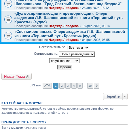
Шапошникова. "Град Светлый. Заклинания над бездной"
Последнее сообщение
Надежда Лебедева
«
23 апр 2025, 13:42
«Дух воспринимающий и претворяющий». Очерк
академика Л.В. Шапошниковой из книги «Тернистый путь
Красоты» (аудио)
Последнее сообщение
Надежда Лебедева
«
18 фев 2025, 09:14
«Свет миров иных». Очерк академика Л.В. Шапошниковой
из книги «Тернистый путь Красоты» (аудио)
Последнее сообщение
Надежда Лебедева
«
04 фев 2025, 06:55
Показать темы за:
Сортировать по:
Новая Тема
373 тем
1
2
3
4
5
...
15
Перейти
КТО СЕЙЧАС НА ФОРУМЕ
Количество пользователей, которые сейчас просматривают этот форум: нет
зарегистрированных пользователей и 1 гость
ПРАВА ДОСТУПА К ФОРУМУ
Вы
не можете
начинать темы