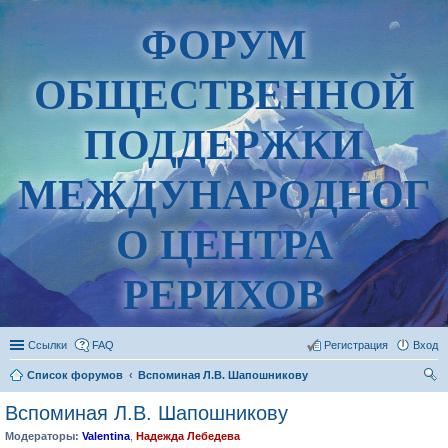
ФОРУМ
ОБЩЕСТВЕННОЙ
ПОДДЕРЖКИ
МЕЖДУНАРОДНОГ
О ЦЕНТРА
РЕРИХОВ
Ссылки
FAQ
Регистрация
Вход
Список форумов
Вспоминая Л.В. Шапошникову
ои
Вспоминая Л.В. Шапошникову
ск
Модераторы:
Valentina
,
Надежда Лебедева